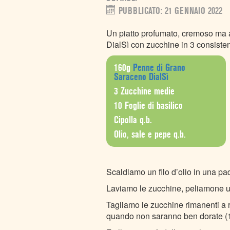
PUBBLICATO: 21 GENNAIO 2022
Un piatto profumato, cremoso ma a
DialSì con zucchine in 3 consist
160g
Penne di Grano
Saraceno DialSì
3 Zucchine medie
10 Foglie di basilico
Cipolla q.b.
Olio, sale e pepe q.b.
Scaldiamo un filo d’olio in una pa
Laviamo le zucchine, peliamone un
Tagliamo le zucchine rimanenti a r
quando non saranno ben dorate (1