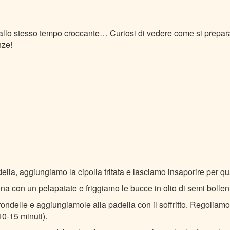
llo stesso tempo croccante… Curiosi di vedere come si prepara
enze!
della, aggiungiamo la cipolla tritata e lasciamo insaporire per q
a con un pelapatate e friggiamo le bucce in olio di semi bollen
ondelle e aggiungiamole alla padella con il soffritto. Regoliam
0-15 minuti).