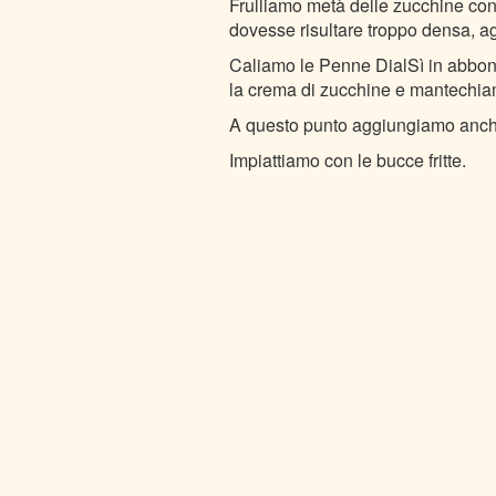
Frulliamo metà delle zucchine con 
dovesse risultare troppo densa, 
Caliamo le Penne DialSì in abbon
la crema di zucchine e mantechiam
A questo punto aggiungiamo anche
Impiattiamo con le bucce fritte.