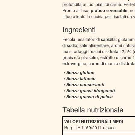
profondità ai tuoi piatti di carne. Perfet
Pronto all’uso,
pratico e
versatile
, no
Il tuo alleato in cucina per risultati da 
Ingredienti
Fecola, esaltatori di sapidità: glutam
di sodio; sale alimentare, aromi natural
mais, ortaggi freschi disidratati 2,5% (
(mais e/o girasole), estratto di carne 1
extravergine, carne di manzo disidratat
• Senza glutine
• Senza lattosio
• Senza conservanti
• Senza grassi idrogenati
• Senza grasso di palma
Tabella nutrizionale
VALORI NUTRIZIONALI MEDI
Reg. UE 1169/2011 e succ.