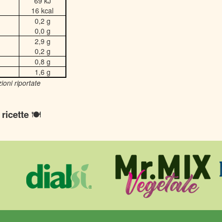
69 kJ
16 kcal
0,2 g
0,0 g
2,9 g
0,2 g
0,8 g
1,6 g
ioni riportate
e
ricette
🍽️