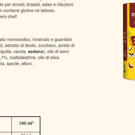
to per arrosti, brasati, salse e riduzioni.
n contiene glutine né lattosio.
vero chef!
mato monosodico, inosinato e guanilato
i, estratto di lievito, zucchero, amido di
cipolla, carota,
sedano
), olio di semi
,7%, maltodestrine, olio di oliva
a, spezie, alloro.
100 ml*