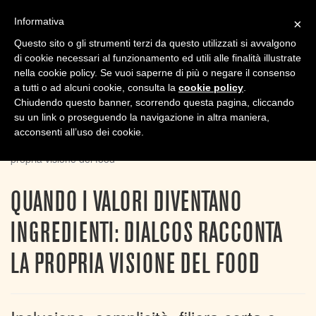
Informativa
×
TPL_
Questo sito o gli strumenti terzi da questo utilizzati si avvalgono
di cookie necessari al funzionamento ed utili alle finalità illustrate
nella cookie policy. Se vuoi saperne di più o negare il consenso
a tutti o ad alcuni cookie, consulta la
cookie policy
.
Chiudendo questo banner, scorrendo questa pagina, cliccando
su un link o proseguendo la navigazione in altra maniera,
Sei qui:
Home
News
acconsenti all’uso dei cookie.
Quando i valori diventano ingredienti: Dialcos racconta la
propria visione del food
QUANDO I VALORI DIVENTANO
INGREDIENTI: DIALCOS RACCONTA
LA PROPRIA VISIONE DEL FOOD