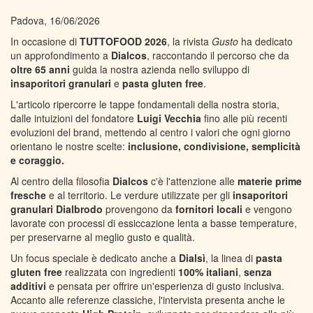
Padova, 16/06/2026
In occasione di
TUTTOFOOD 2026
, la rivista
Gusto
ha dedicato
un approfondimento a
Dialcos
, raccontando il percorso che da
oltre 65 anni
guida la nostra azienda nello sviluppo di
insaporitori granulari
e
pasta gluten free
.
L'articolo ripercorre le tappe fondamentali della nostra storia,
dalle intuizioni del fondatore
Luigi Vecchia
fino alle più recenti
evoluzioni del brand, mettendo al centro i valori che ogni giorno
orientano le nostre scelte:
inclusione, condivisione, semplicità
e coraggio.
Al centro della filosofia
Dialcos
c'è l'attenzione alle
materie prime
fresche
e al territorio. Le verdure utilizzate per gli
insaporitori
granulari
Dialbrodo
provengono da
fornitori locali
e vengono
lavorate con processi di essiccazione lenta a basse temperature,
per preservarne al meglio gusto e qualità.
Un focus speciale è dedicato anche a
Dialsì
, la linea di
pasta
gluten free
realizzata con ingredienti
100% italiani
,
senza
additivi
e pensata per offrire un'esperienza di gusto inclusiva.
Accanto alle referenze classiche, l'intervista presenta anche le